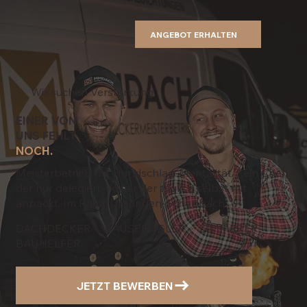
ANGEBOT ERHALTEN
Wir suchen Verstärkung
EINER VON
UNS FEHLT
NOCH.
Meisterbetrieb mit Handschlag-Mentalität. Kein Chef
der nur delegiert – einer der täglich selbst mit
anpackt. Im Raum Jettingen-Scheppach.
DACHDECKER · BAUSPENGLER · ZIMMERER ·
BAUHELFER
JETZT BEWERBEN