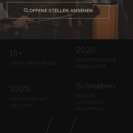
OFFENE STELLEN ANSEHEN
2020
15+
MEISTERBETRIEB
JAHRE ERFAHRUNG
GEGRÜNDET
Schwaben
100%
REGION
HANDWERK MIT
JETTINGEN-
HALTUNG
SCHEPPACH