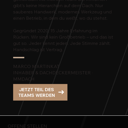
gibt's keine Hierarchien auf dem Dach. Nur
sauberes Handwerk, modernes Werkzeug und
einen Betrieb, in dem du weißt, wo du stehst.
Gegründet 2020, 15 Jahre Erfahrung im
Rücken. Wir sind kein Großbetrieb – und das ist
gut so. Jeder kennt jeden. Jede Stimme zählt.
Handschlag ist Vertrag.
MARCO MARTINKAT
INHABER & DACHDECKERMEISTER ·
MMDACH
JETZT TEIL DES
OFFENE STELLEN