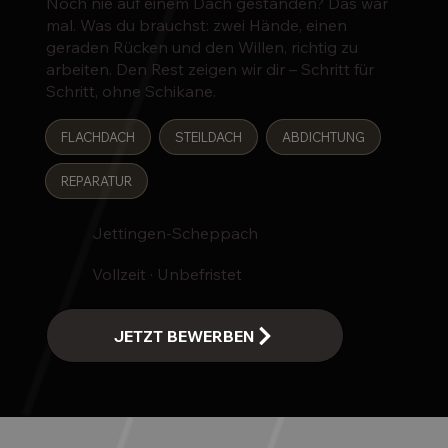
Noch nie auf einem Dach gestanden? Das war
mal. Was du brauchst: zwei Hände, einen
geraden Rücken und den Willen, richtig zu
arbeiten. Den Rest zeigen wir dir – Schritt für
Schritt, ohne Schikane.
FLACHDACH
STEILDACH
ABDICHTUNG
REPARATUR
Jettingen-Scheppach
Vollzeit · Unbefristet